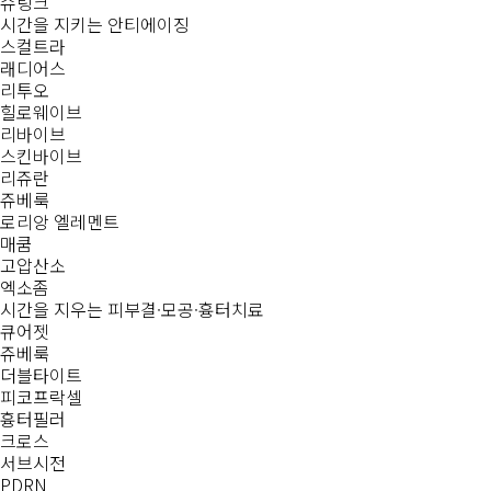
슈링크
시간을 지키는
안티에이징
스컬트라
래디어스
리투오
힐로웨이브
리바이브
스킨바이브
리쥬란
쥬베룩
로리앙 엘레멘트
매쿰
고압산소
엑소좀
시간을 지우는
피부결·모공·흉터치료
큐어젯
쥬베룩
더블타이트
피코프락셀
흉터필러
크로스
서브시전
PDRN