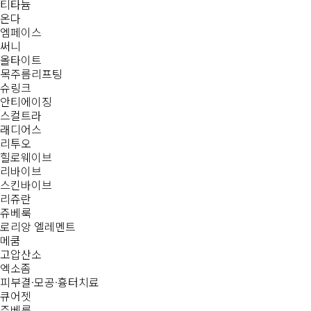
티타늄
온다
엠페이스
써니
올타이트
목주름리프팅
슈링크
안티에이징
스컬트라
래디어스
리투오
힐로웨이브
리바이브
스킨바이브
리쥬란
쥬베룩
로리앙 엘레멘트
메쿰
고압산소
엑소좀
피부결·모공·흉터치료
큐어젯
쥬베룩