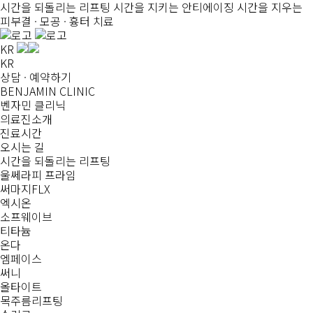
시간을 되돌리는
리프팅
시간을 지키는
안티에이징
시간을 지우는
피부결 · 모공 · 흉터 치료
KR
KR
상담 · 예약하기
BENJAMIN CLINIC
벤자민 클리닉
의료진소개
진료시간
오시는 길
시간을 되돌리는
리프팅
울쎄라피 프라임
써마지FLX
엑시온
소프웨이브
티타늄
온다
엠페이스
써니
올타이트
목주름리프팅